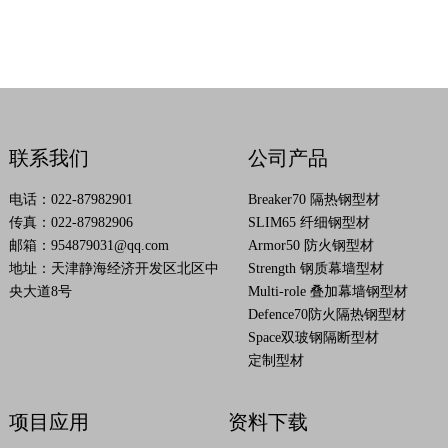
联系我们
公司产品
电话：022-87982901
Breaker70 隔热钢型材
传真：022-87982906
SLIM65 纤细钢型材
邮箱：
954879031@qq.com
Armor50 防火钢型材
地址：天津静海经济开发区北区中
Strength 钢质幕墙型材
央大道8号
Multi-role 叠加幕墙钢型材
Defence70防火隔热钢型材
Space双玻钢隔断型材
定制型材
项目应用
资料下载