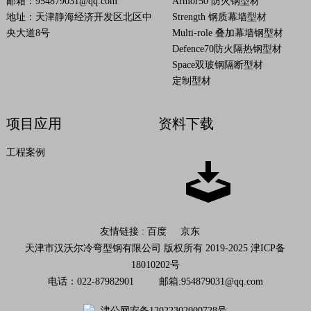
邮箱：
954879031@qq.com
Armor50 防火钢型材
地址：天津静海经济开发区北区中
Strength 钢质幕墙型材
央大道8号
Multi-role 叠加幕墙钢型材
Defence70防火隔热钢型材
Space双玻钢隔断型材
定制型材
项目应用
资料下载
工程案例
友情链接 :
百度
京东
天津市汉沃尔冷弯型钢有限公司 版权所有 2019-2025
津ICP备
18010202号
电话：022-87982901 邮箱:
954879031@qq.com
津公网安备12022302000728号