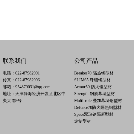
联系我们
公司产品
电话：022-87982901
Breaker70 隔热钢型材
传真：022-87982906
SLIM65 纤细钢型材
邮箱：
954879031@qq.com
Armor50 防火钢型材
地址：天津静海经济开发区北区中
Strength 钢质幕墙型材
央大道8号
Multi-role 叠加幕墙钢型材
Defence70防火隔热钢型材
Space双玻钢隔断型材
定制型材